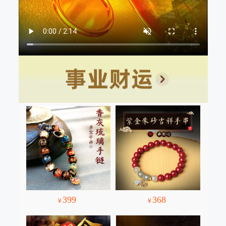
399
368
¥
¥