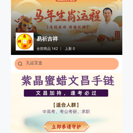
易祈吉祥
2026年吉祥物
全部商品 142
上新 0
九运宝盒
十二生肖
12生肖